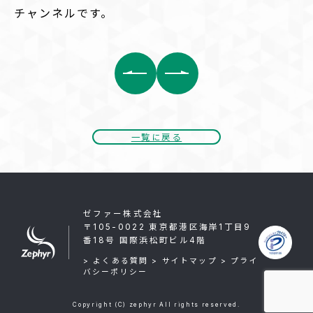
チャンネルです。
前
後
の
記
事
へ
一覧に戻る
の
リ
ン
ク
ゼファー株式会社
〒105-0022 東京都港区海岸1丁目9
番18号 国際浜松町ビル4階
> よくある質問
> サイトマップ
> プライ
バシーポリシー
Copyright (C) zephyr All rights reserved.