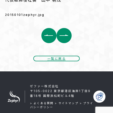
代表取締役社長 田中 朝茂
20150101zephyr.jpg
前
後
の
記
事
へ
一覧に戻る
の
リ
ン
ク
ゼファー株式会社
〒105-0022 東京都港区海岸1丁目9
番18号 国際浜松町ビル4階
> よくある質問
> サイトマップ
> プライ
バシーポリシー