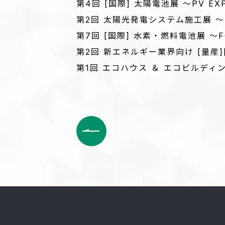
第4回 [国際] 太陽電池展 ～PV EXP
第2回 太陽光発電システム施工展 ～
第7回 [国際] 水素・燃料電池展 ～FC
第2回 新エネルギー業界向け [量産]
第1回 エコハウス ＆ エコビルディン
前
後
の
記
事
へ
の
リ
ン