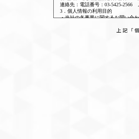
連絡先：電話番号：03-5425-2566 メー
3．個人情報の利用目的
・当社の各事業に関するお問い合
・当社の採用応募の方の個人情報
上記「
・当社の製品に関する資料をご請
4．個人情報の第三者提供
当社は、ご提供いただいた個人情
・ご本人の同意がある場合
・法令に基づく場合
・人の生命、身体又は財産の保護
・公衆衛生の向上又は児童の健全
・国の機関若しくは地方公共団体
って、本人の同意を得ることによ
5．個人情報取扱いの委託
当社は、事業運営上、お客様によ
人情報を預けることがあります。
報の適正管理・機密保持などによ
6．個人情報の開示等の請求
お客様が当社に対してご自身の個
者への提供の停止、提供記録の開
社はご本人を確認させていただい