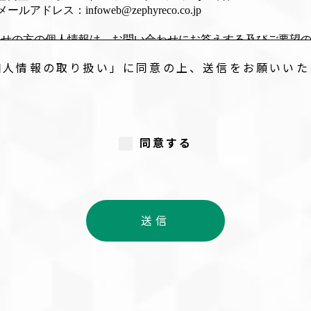
ルアドレス：infoweb@zephyreco.co.jp
わせの方の個人情報は、お問い合わせにお答えする及びご要望
は、採用業務（選考、関連する連絡等）で使用するため
個人情報の取り扱い」に同意の上、送信をお願いいた
求の方の個人情報は、関連する資料のご提供、各種ご連絡で使
報を次の場合を除き第三者に提供いたしません。
のために必要がある場合であって、人の同意を得ることが困難
同意する
な育成の推進のために特に必要がある場合であって本人の、同
又はその委託を受けた者が法令の定める事務を遂行することに
って当該事務の遂行に支障を及ぼすおそれがあるとき
り良いサービスを提供するために業務の一部を外部に委託して
この場合、個人情報を適切に取り扱っていると認められる委託
りお客様の個人情報の漏洩防止に必要な事項を取決め、適切な
人情報の開示等（利用目的の通知、開示、内容の訂正・追加・
示）に関して、当社「個人情報に関するお問合わせ窓口」に申
たうえで、合理的な期間内に対応いたします。開示等の申し出