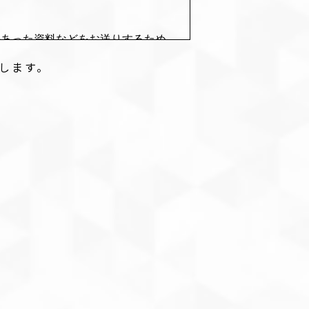
のあった資料などをお送りするため
します。
用するため。
であるとき
意を得ることが困難であるとき
対して協力する必要がある場合であ
います。業務委託先に対しては、個
先を選定し、契約等において個人情
管理を実施させます。
削除、利用の停止または消去、第三
し出ることができます。その際、当
の詳細につきましては、下記の「個