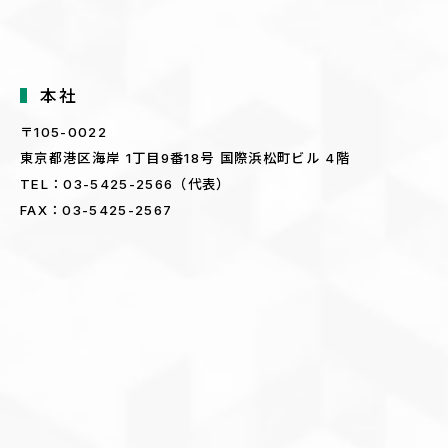
2005年
2004年5月発売「OWL(アウル)」が
1月
本社
2004年度日経優秀製品・サービス賞を
〒105-0022
受賞
東京都港区海岸 1丁目9番18号 国際浜松町ビル 4階
照明機器製造販売大手岩崎電気株式会社
3月
TEL：03-5425-2566（代表）
と業務用独立分散型発電塔・外路灯シス
FAX：03-5425-2567
テム「Airbird(エアバード)」を共同開
発、販売を開始
(同社モデル名「Eyebird(アイバー
ド)」)
「エアドルフィン」が「Gマーク」(グ
10月
ッドデザイン賞)を受賞