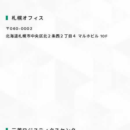
2006年
札幌オフィス
〒060-0002
自社開発による定格1kW風力発電機「エ
2月
北海道札幌市中央区北２条西２丁目４ マルホビル 10F
アドルフィンMark-Zero」の国内出荷
を開始 (2006年末からは海外への出荷
も開始)
2008年
北海道、G8洞爺湖サミットに「エアド
6月
ルフィン」が国際プレスセンターに登
場、注目を集める