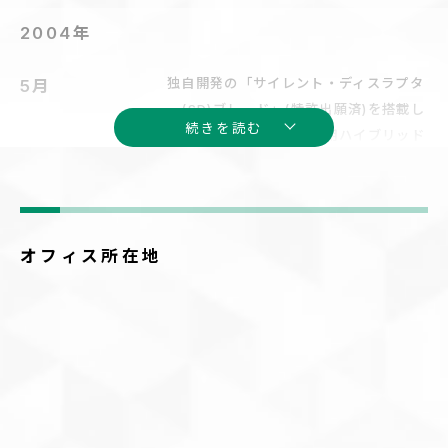
2004年
独自開発の「サイレント・ディスラプタ
5月
ー(SD)ブレード」(特許出願済)を搭載し
続きを読む
た、ベランダ設置の家庭用ハイブリッド
型発電システム「OWL(アウル)」の販売
を開始
「プロジェクトZ」により世界最高性能
12月
オフィス所在地
の小形風力発電機の試作に成功
国立研究開発法人新エネルギー・産業技
12月
術総合開発機構(NEDO)実用化開発のた
めの補助金(2年間)の受給資格を獲得